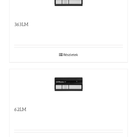
363LM
Részletek
62LM