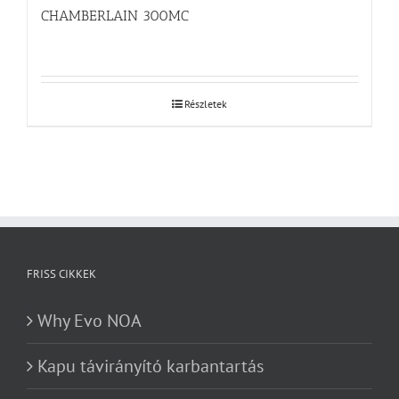
CHAMBERLAIN 300MC
Részletek
FRISS CIKKEK
Why Evo NOA
Kapu távirányító karbantartás