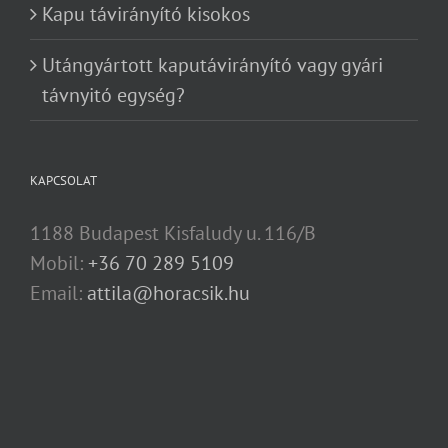
Kapu távirányító kisokos
Utángyártott kaputávirányító vagy gyári
távnyitó egység?
KAPCSOLAT
1188 Budapest Kisfaludy u. 116/B
Mobil:
+36 70 289 5109
Email:
attila@horacsik.hu