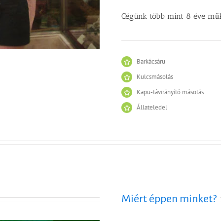
Cégünk több mint 8 éve műk
Barkácsáru
Kulcsmásolás
Kapu-távirányító másolás
Állateledel
Miért éppen minket?