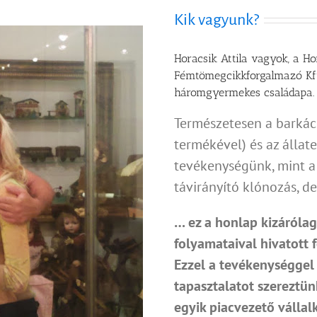
Kik vagyunk?
Horacsik Attila vagyok, a Ho
Fémtömegcikkforgalmazó Kft
háromgyermekes családapa.
Természetesen a barkác
termékével) és az állat
tevékenységünk, mint a 
távirányító klónozás, d
… ez a honlap kizárólag
folyamataival hivatott 
Ezzel a tevékenységgel 
tapasztalatot szereztü
egyik piacvezető válla