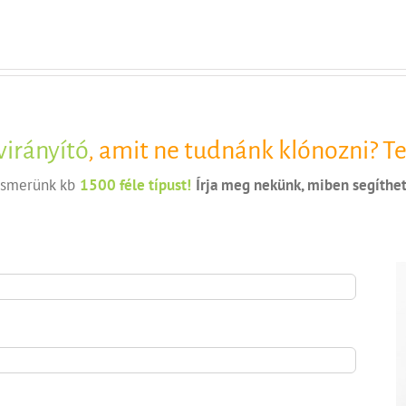
virányító
, amit ne tudnánk klónozni? T
 ismerünk kb
1500 féle típust!
Írja meg nekünk, miben segíthe