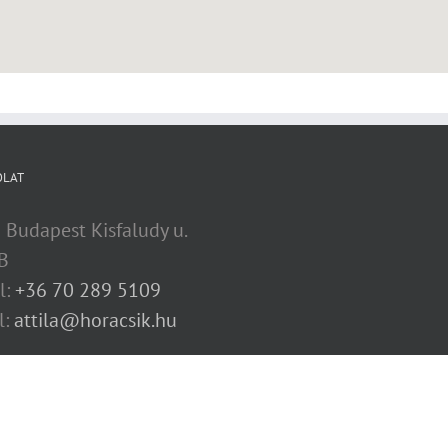
OLAT
 Budapest Kisfaludy u.
B
l:
+36 70 289 5109
l:
attila@horacsik.hu