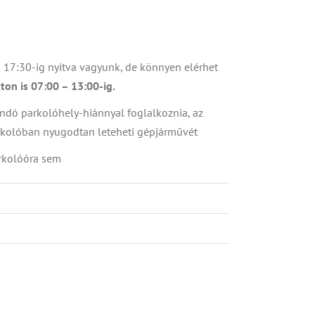
7:30-ig nyitva vagyunk, de könnyen elérhet
ton is 07:00 – 13:00-ig.
ndó parkolóhely-hiánnyal foglalkoznia, az
arkolóban nyugodtan leteheti gépjárművét
rkolóóra sem