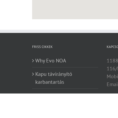
FRISS CIKKEK
KAPCS
Why Evo NOA
1188
116/
Kapu távirányító
Mobi
karbantartás
Emai
Kapu távirányító kisokos
Utángyártott
kaputávirányító vagy gyári