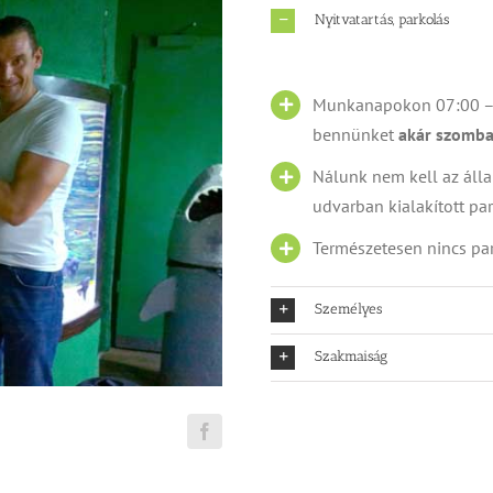
Nyitvatartás, parkolás
Munkanapokon 07:00 – 1
bennünket
akár szomba
Nálunk nem kell az álla
udvarban kialakított p
Természetesen nincs pa
Személyes
Szakmaiság