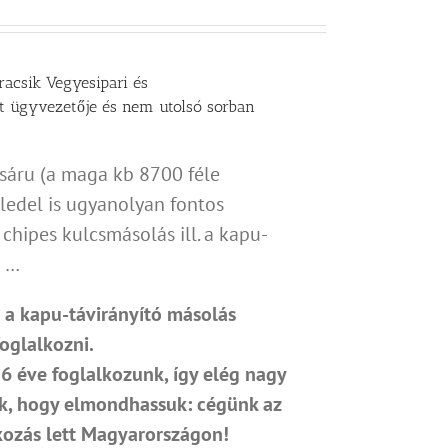
racsik Vegyesipari és
 ügyvezetője és nem utolsó sorban
sáru (a maga kb 8700 féle
eledel is ugyanolyan fontos
chipes kulcsmásolás ill. a kapu-
e …
 a kapu-távirányító másolás
foglalkozni.
6 éve foglalkozunk, így elég nagy
nk, hogy elmondhassuk: cégünk az
lkozás lett Magyarországon!