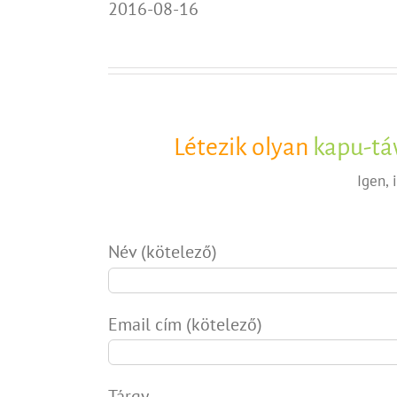
2016-08-16
Létezik olyan
kapu-tá
Igen,
Név (kötelező)
Email cím (kötelező)
Tárgy