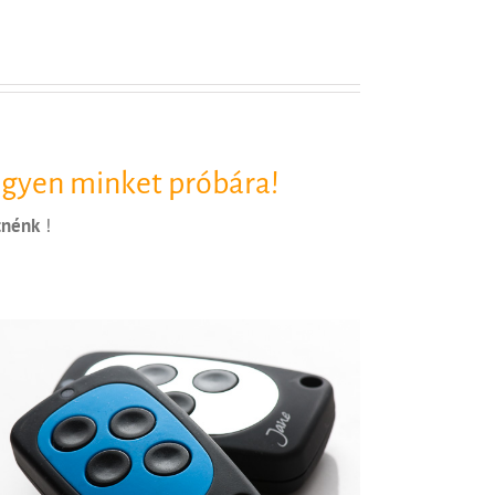
egyen minket próbára!
tnénk
!