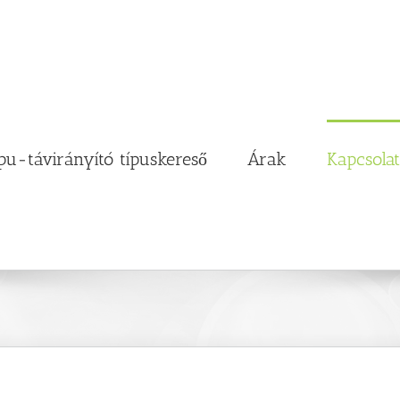
pu-távirányító típuskereső
Árak
Kapcsolat