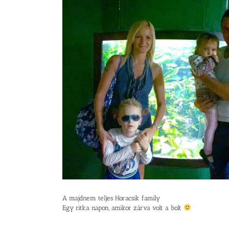
A majdnem teljes Horacsik family
Egy ritka napon, amikor zárva volt a bolt