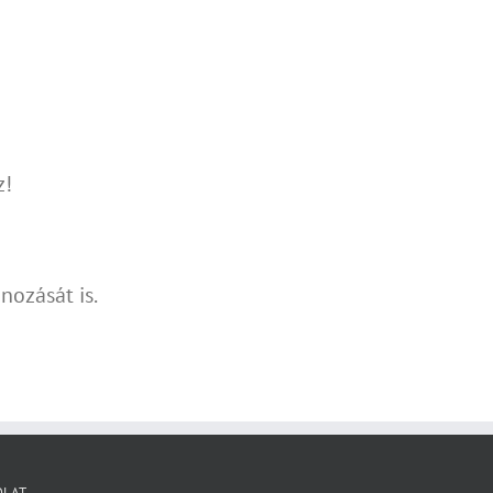
z!
nozását is.
OLAT