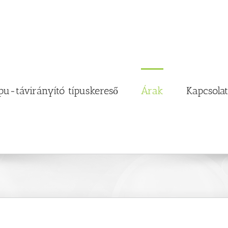
pu-távirányító típuskereső
Árak
Kapcsolat