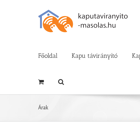
Kihagyás
Főoldal
Kapu távirányító
Ka
Árak