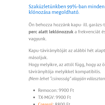
Szaküzletünkben 99%-ban minden 
klónozása megoldható.
Ön behozza hozzánk kapu- ill. garázs-t
perc alatt leklónozzuk
a frekvenciát é
vagyunk.
Kapu-távirányítóját az alábbi hét alap
másoljuk.
Hogy melyikre, az attól függ, hogy az
távirányítója melyikkel kompatibilis.
(Nem lehet “csinosság” alapján választan
Remocon: 9900 Ft
TX-MGV: 9900 Ft
Creasol
: 8800 Ft