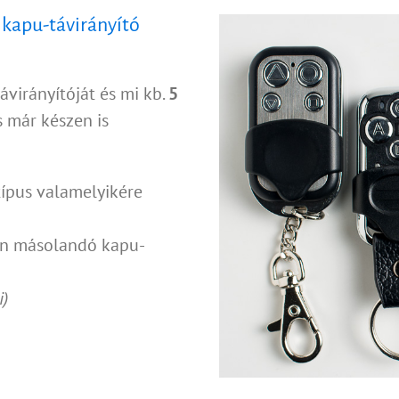
kapu-távirányító
ávirányítóját és mi kb.
5
s már készen is
típus valamelyikére
 ön másolandó kapu-
i)