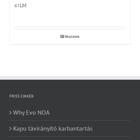
61LM
Részletek
FRISS CIKKEK
Why Evo NOA
Kapu távirányító karbantartás