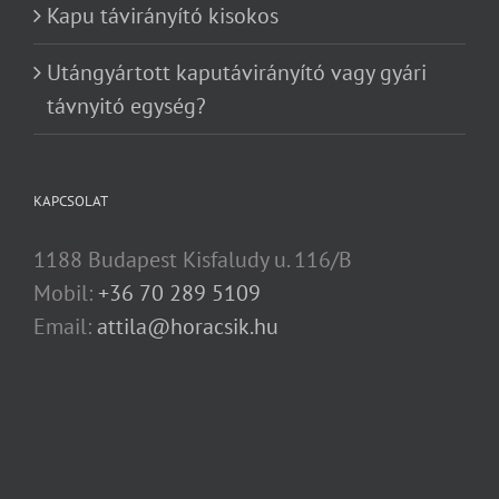
Kapu távirányító kisokos
Utángyártott kaputávirányító vagy gyári
távnyitó egység?
KAPCSOLAT
1188 Budapest Kisfaludy u. 116/B
Mobil:
+36 70 289 5109
Email:
attila@horacsik.hu