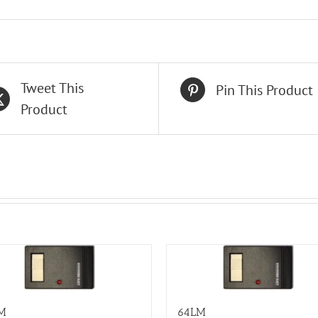
Tweet This
Pin This Product
Product
M
64LM