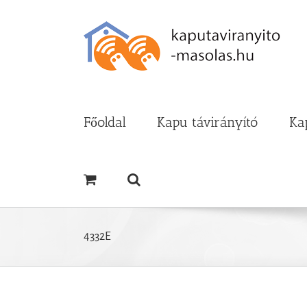
Kihagyás
Főoldal
Kapu távirányító
Ka
4332E