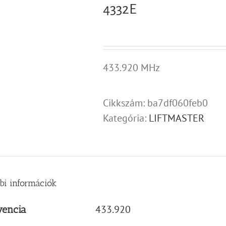
4332E
433.920 MHz
Cikkszám:
ba7df060feb0
Kategória:
LIFTMASTER
bi információk
433.920
vencia