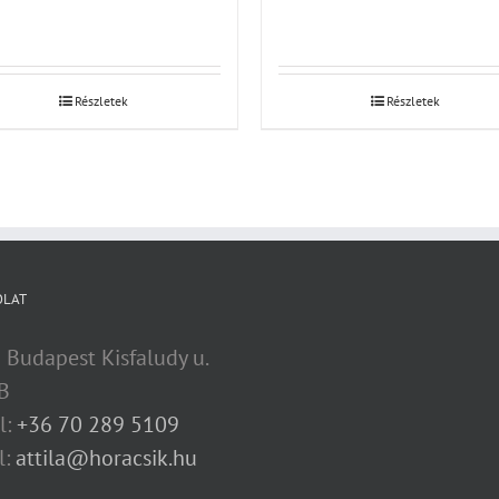
Részletek
Részletek
OLAT
 Budapest Kisfaludy u.
B
l:
+36 70 289 5109
l:
attila@horacsik.hu