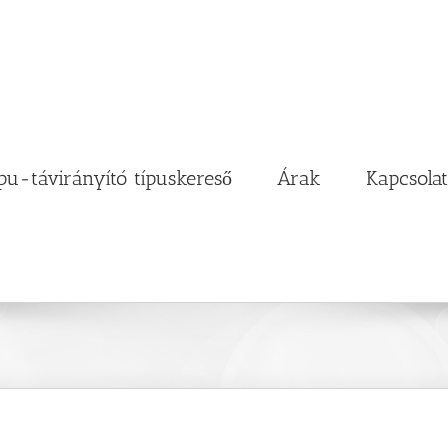
pu-távirányító típuskereső
Árak
Kapcsolat