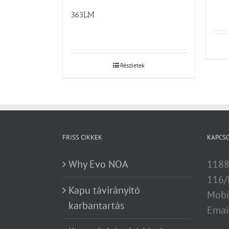
363LM
Részletek
FRISS CIKKEK
KAPCS
Why Evo NOA
1188
116/
Kapu távirányító
Mobi
karbantartás
Emai