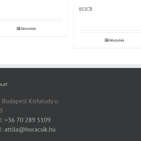
853CB
Részletek
Részletek
OLAT
 Budapest Kisfaludy u.
B
l:
+36 70 289 5109
l:
attila@horacsik.hu