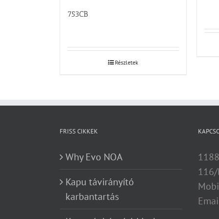
753CB
Részletek
FRISS CIKKEK
KAPCS
Why Evo NOA
1188
116/
Kapu távirányító
Mobi
karbantartás
Emai