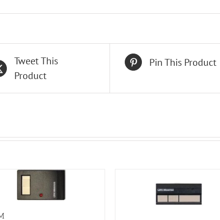
Tweet This
Pin This Product
Product
M