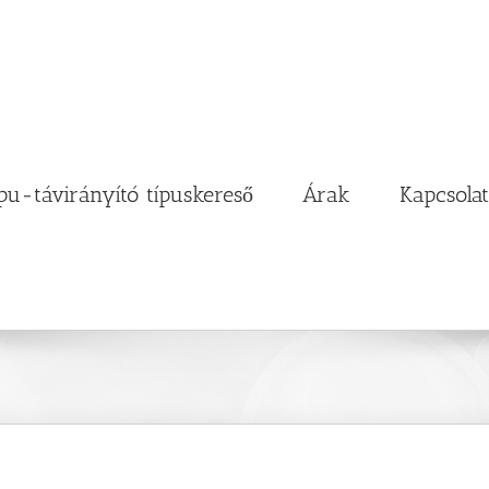
pu-távirányító típuskereső
Árak
Kapcsolat