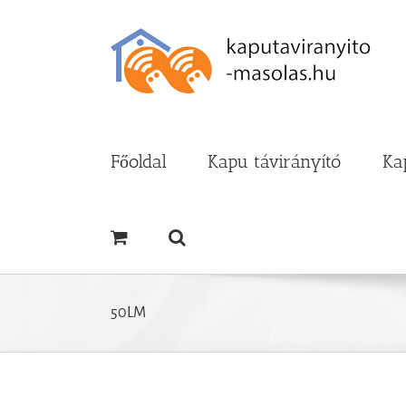
Kihagyás
Főoldal
Kapu távirányító
Ka
50LM