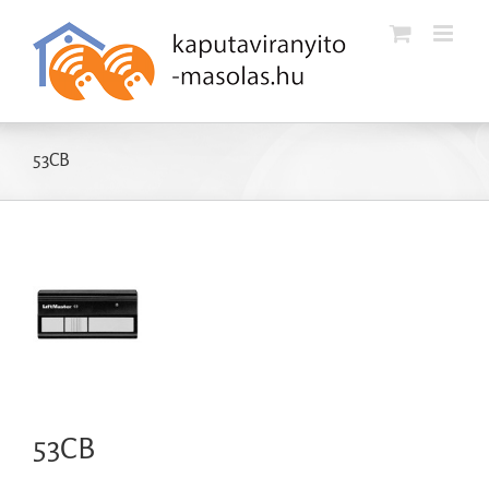
Kihagyás
53CB
53CB