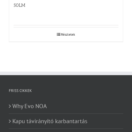
50LM
Részletek
FRISS CIKKEK
Why Evo NOA
Kapu távirányító karbantartás