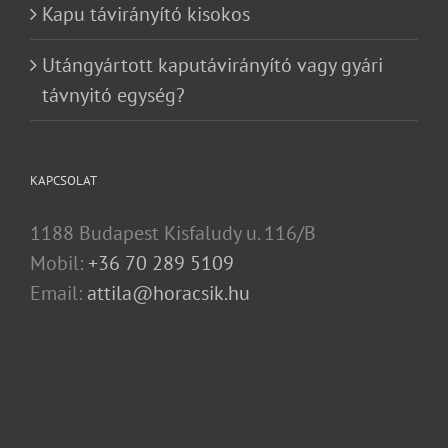
Kapu távirányító kisokos
Utángyártott kaputávirányító vagy gyári
távnyitó egység?
KAPCSOLAT
1188 Budapest Kisfaludy u. 116/B
Mobil:
+36 70 289 5109
Email:
attila@horacsik.hu