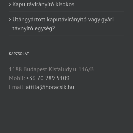
Kapu távirányító kisokos
Utángyártott kaputávirányító vagy gyári
távnyitó egység?
KAPCSOLAT
1188 Budapest Kisfaludy u. 116/B
Mobil:
+36 70 289 5109
Email:
attila@horacsik.hu