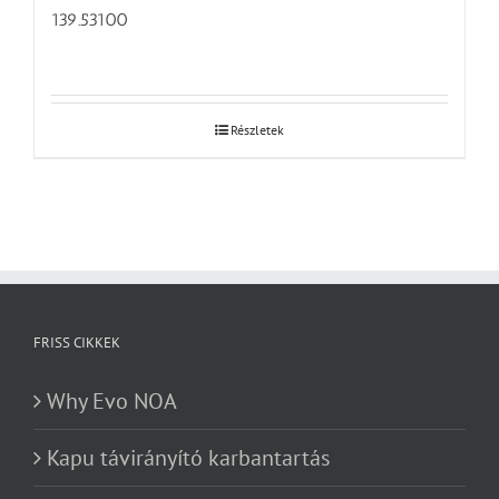
139.53100
Részletek
FRISS CIKKEK
Why Evo NOA
Kapu távirányító karbantartás