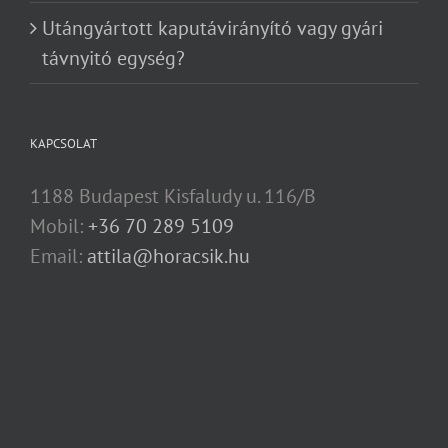
Utángyártott kaputávirányító vagy gyári
távnyitó egység?
KAPCSOLAT
1188 Budapest Kisfaludy u. 116/B
Mobil:
+36 70 289 5109
Email:
attila@horacsik.hu