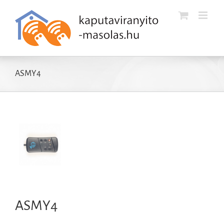
Kihagyás
ASMY4
ASMY4