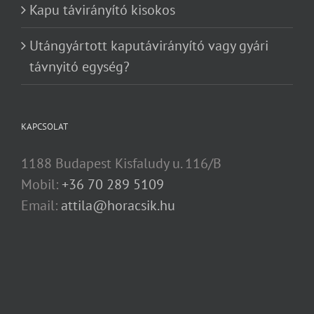
Kapu távirányító kisokos
Utángyártott kaputávirányító vagy gyári
távnyitó egység?
KAPCSOLAT
1188 Budapest Kisfaludy u. 116/B
Mobil:
+36 70 289 5109
Email:
attila@horacsik.hu