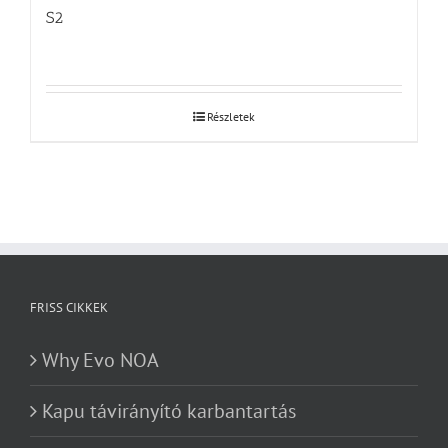
S2
Részletek
FRISS CIKKEK
Why Evo NOA
Kapu távirányító karbantartás