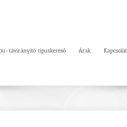
pu-távirányító típuskereső
Árak
Kapcsolat