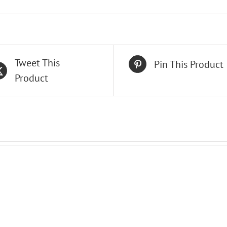
Tweet This
Pin This Product
Product