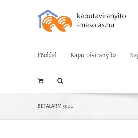
Kihagyás
Főoldal
Kapu távirányító
Ka
BETALARM 5500