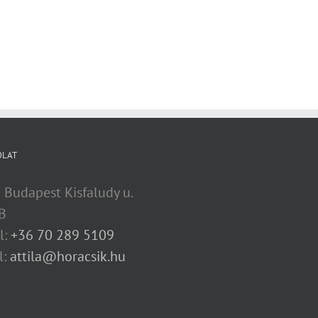
OLAT
 Budapest Kisfaludy u.
B
l:
+36 70 289 5109
l:
attila@horacsik.hu