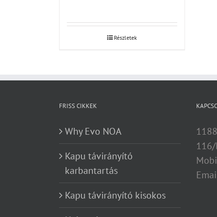
Részletek
FRISS CIKKEK
KAPCS
Why Evo NOA
1188
116/
Kapu távirányító
Mobi
karbantartás
Emai
Kapu távirányító kisokos