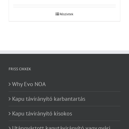
Részletek
FRISS CIKKEK
Why Evo NOA
Kapu távirányító karbantartás
Kapu távirányító kisokos
Utángyártott kaputávirányító vagy gyári