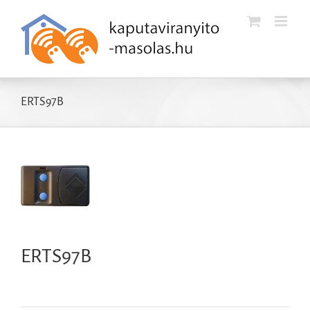
Kihagyás
ERTS97B
ERTS97B