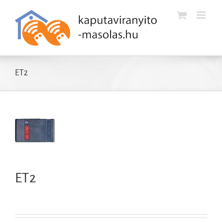
Kihagyás
ET2
ET2