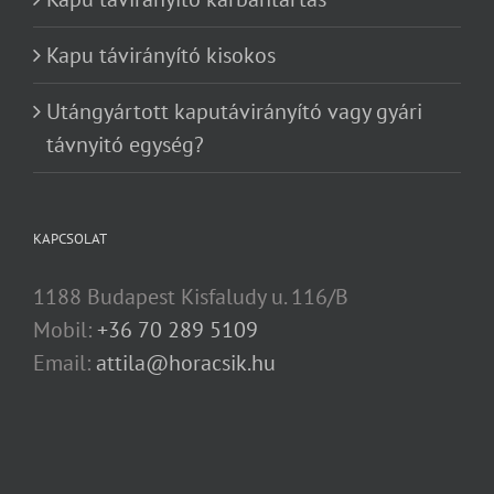
Kapu távirányító kisokos
Utángyártott kaputávirányító vagy gyári
távnyitó egység?
KAPCSOLAT
1188 Budapest Kisfaludy u. 116/B
Mobil:
+36 70 289 5109
Email:
attila@horacsik.hu