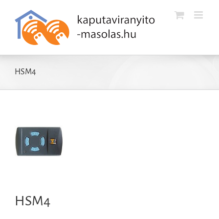
Kihagyás
HSM4
HSM4