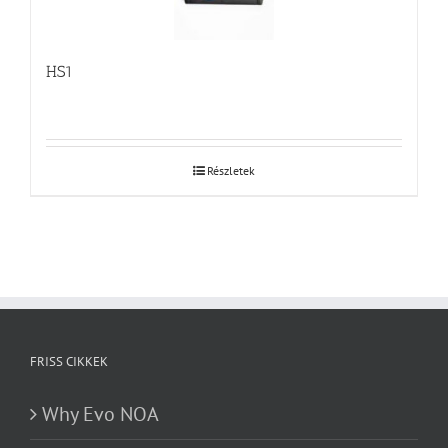
HS1
Részletek
FRISS CIKKEK
Why Evo NOA