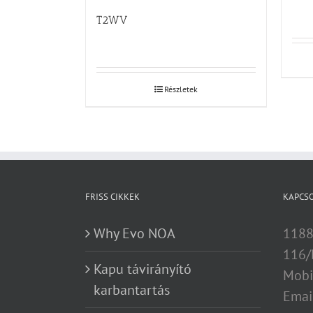
T2WV
Részletek
FRISS CIKKEK
KAPCS
Why Evo NOA
1188
116/
Kapu távirányító
Mobi
karbantartás
Emai