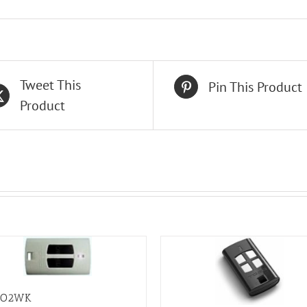
Tweet This
Pin This Product
Product
GO2WK