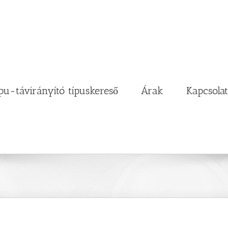
pu-távirányító típuskereső
Árak
Kapcsolat