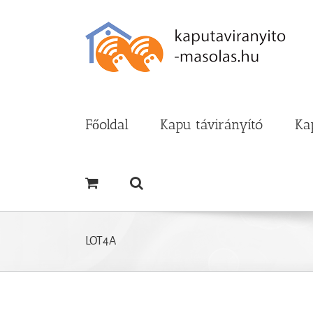
Kihagyás
Főoldal
Kapu távirányító
Ka
LOT4A