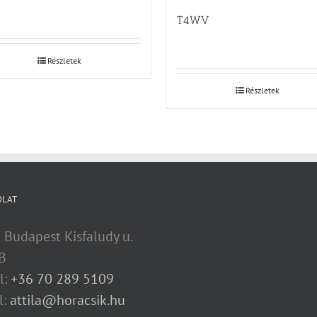
T4WV
Részletek
Részletek
OLAT
 Budapest Kisfaludy u.
B
l:
+36 70 289 5109
l:
attila@horacsik.hu