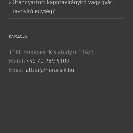
Utángyártott kaputávirányító vagy gyári
távnyitó egység?
KAPCSOLAT
1188 Budapest Kisfaludy u. 116/B
Mobil:
+36 70 289 5109
Email:
attila@horacsik.hu