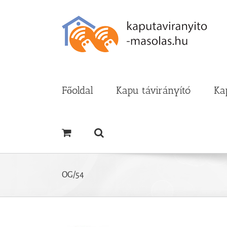
Kihagyás
Főoldal
Kapu távirányító
Ka
OG/54