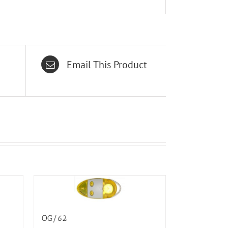
Email This Product
OG/62