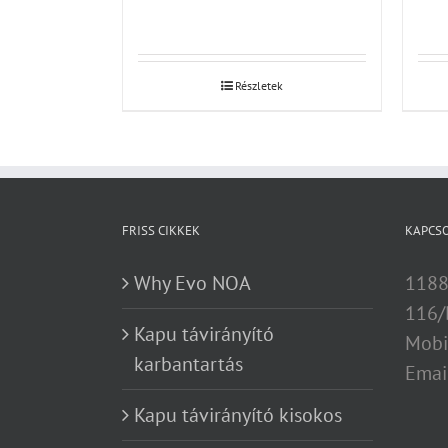
Részletek
FRISS CIKKEK
KAPCS
Why Evo NOA
1188
116/
Kapu távirányító
Mobi
karbantartás
Emai
Kapu távirányító kisokos