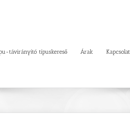
pu-távirányító típuskereső
Árak
Kapcsolat