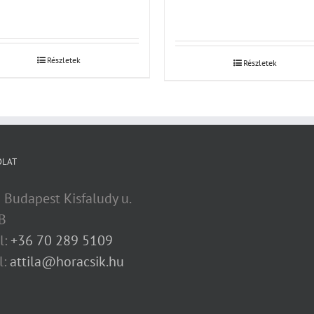
Részletek
Részletek
OLAT
 Budapest Kisfaludy u.
B
l:
+36 70 289 5109
l:
attila@horacsik.hu