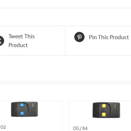
Tweet This
Pin This Product
Product
02
OG/84