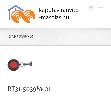
Kihagyás
RT31-5039M-01
RT31-5039M-01