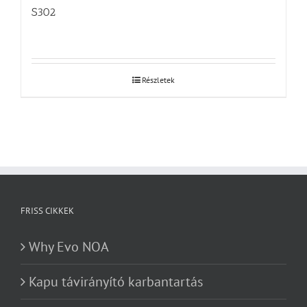
S302
Részletek
FRISS CIKKEK
Why Evo NOA
Kapu távirányító karbantartás