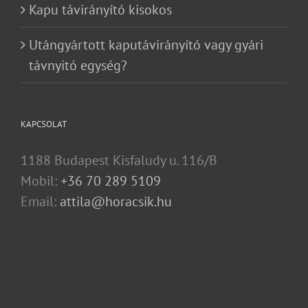
Kapu távirányító kisokos
Utángyártott kaputávirányító vagy gyári
távnyitó egység?
KAPCSOLAT
1188 Budapest Kisfaludy u. 116/B
Mobil:
+36 70 289 5109
Email:
attila@horacsik.hu