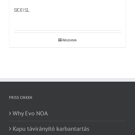
SKX1SL
Részletek
FRISS CIKKEK
Why Evo NOA
Kapu távirányító karbantartás