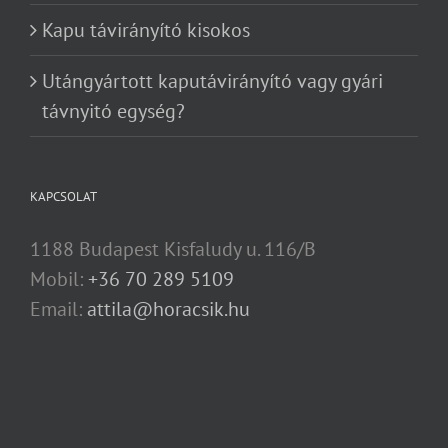
Kapu távirányító kisokos
Utángyártott kaputávirányító vagy gyári
távnyitó egység?
KAPCSOLAT
1188 Budapest Kisfaludy u. 116/B
Mobil:
+36 70 289 5109
Email:
attila@horacsik.hu