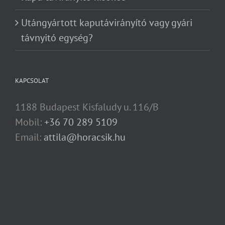
Utángyártott kaputávirányító vagy gyári
távnyitó egység?
KAPCSOLAT
1188 Budapest Kisfaludy u. 116/B
Mobil:
+36 70 289 5109
Email:
attila@horacsik.hu