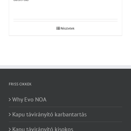
Részletek
FRISS CIKKEK
Why Evo NOA
Kapu távirányító karbantartás
Kapu távirányító kisokos