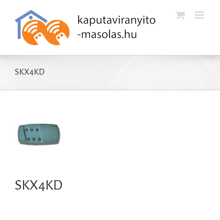
Kihagyás
SKX4KD
SKX4KD