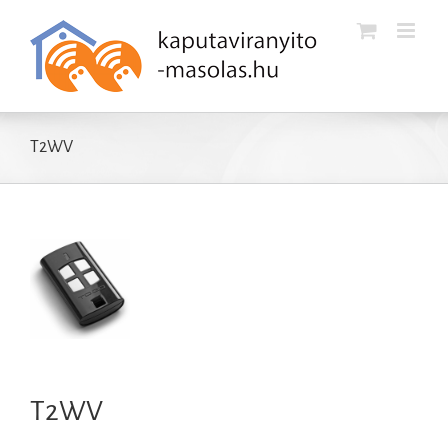
Kihagyás
T2WV
T2WV