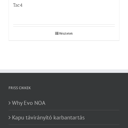
Tac4
Részletek
FRISS CIKKEK
Why Evo NOA
Kapu távirányító karbantartás