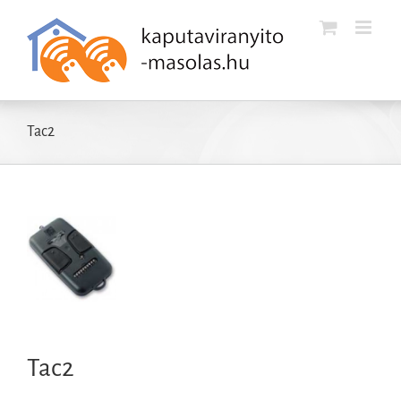
Kihagyás
Tac2
Tac2