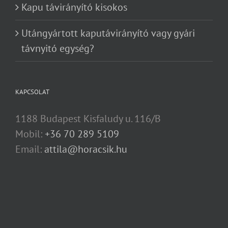
Kapu távirányító kisokos
Utángyártott kaputávirányító vagy gyári
távnyitó egység?
KAPCSOLAT
1188 Budapest Kisfaludy u. 116/B
Mobil:
+36 70 289 5109
Email:
attila@horacsik.hu