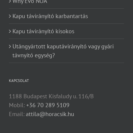
Why Evo NOA
Kapu távirányító karbantartás
Kapu távirányító kisokos
Utángyártott kaputávirányító vagy gyári
távnyitó egység?
KAPCSOLAT
1188 Budapest Kisfaludy u. 116/B
Mobil:
+36 70 289 5109
Email:
attila@horacsik.hu