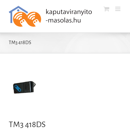
Kihagyás
TM3 418DS
TM3 418DS