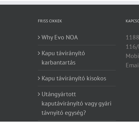
FRISS CIKKEK
KAPCS
Why Evo NOA
1188
116/
Kapu távirányító
Mobi
karbantartás
Emai
Kapu távirányító kisokos
Utángyártott
kaputávirányító vagy gyári
távnyitó egység?