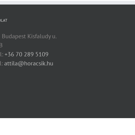
OLAT
 Budapest Kisfaludy u.
B
l:
+36 70 289 5109
l:
attila@horacsik.hu