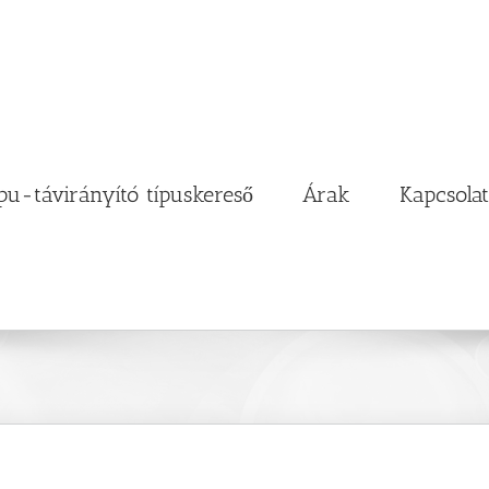
pu-távirányító típuskereső
Árak
Kapcsolat