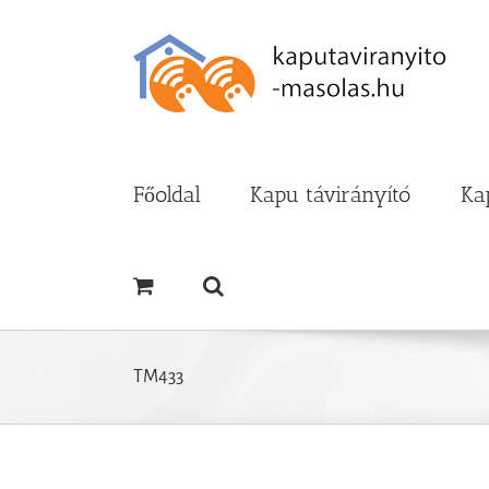
Kihagyás
Főoldal
Kapu távirányító
Ka
TM433