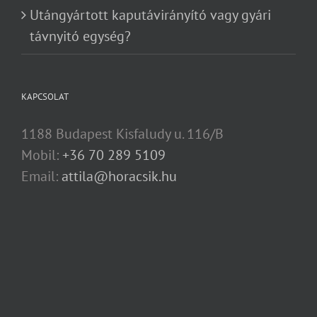
Utángyártott kaputávirányító vagy gyári
távnyitó egység?
KAPCSOLAT
1188 Budapest Kisfaludy u. 116/B
Mobil:
+36 70 289 5109
Email:
attila@horacsik.hu