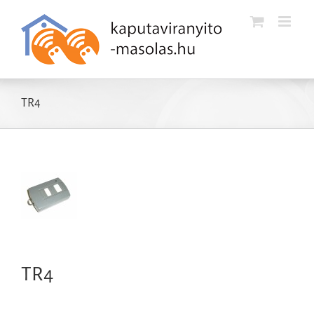
Kihagyás
TR4
TR4