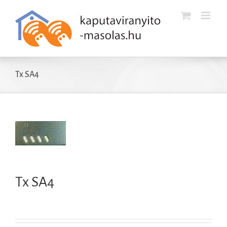
Kihagyás
Tx SA4
Tx SA4