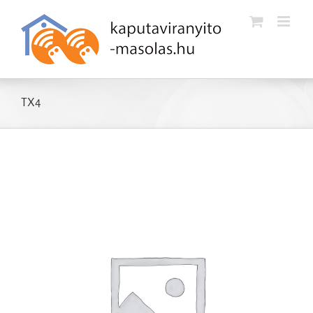
Kihagyás
TX4