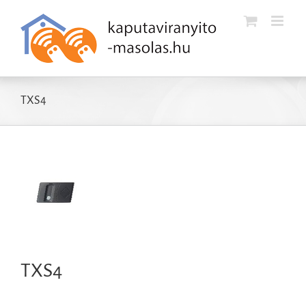
Kihagyás
TXS4
TXS4