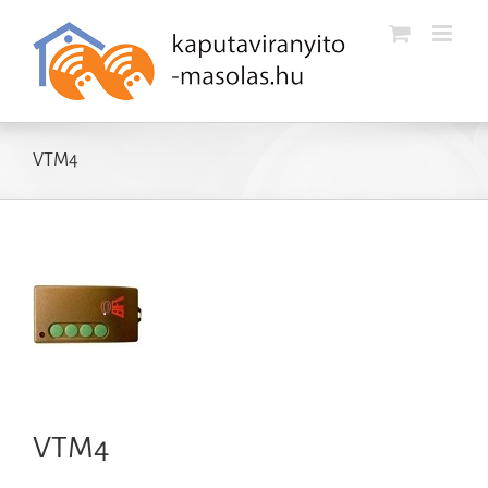
Kihagyás
VTM4
VTM4