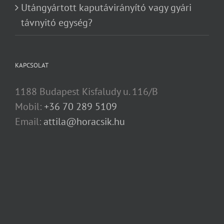
Utángyártott kaputávirányító vagy gyári
távnyitó egység?
KAPCSOLAT
1188 Budapest Kisfaludy u. 116/B
Mobil:
+36 70 289 5109
Email:
attila@horacsik.hu