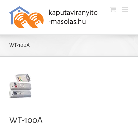
Kihagyás
WT-100A
WT-100A