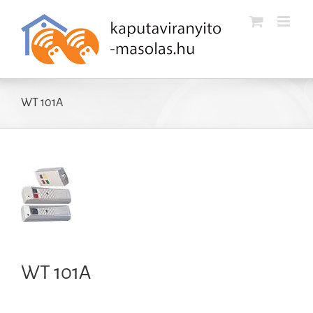
Kihagyás
WT 101A
WT 101A