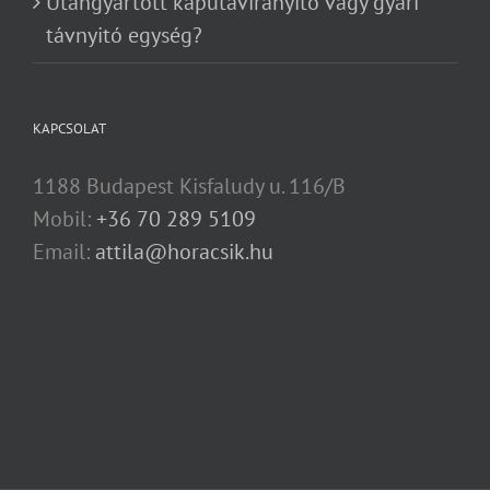
Utángyártott kaputávirányító vagy gyári
távnyitó egység?
KAPCSOLAT
1188 Budapest Kisfaludy u. 116/B
Mobil:
+36 70 289 5109
Email:
attila@horacsik.hu