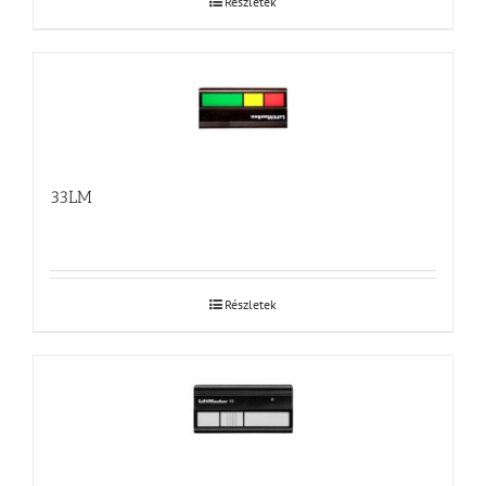
Részletek
33LM
Részletek