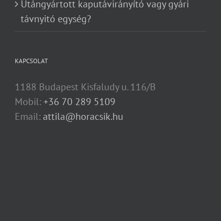
Utángyártott kaputávirányító vagy gyári
távnyitó egység?
KAPCSOLAT
1188 Budapest Kisfaludy u. 116/B
Mobil:
+36 70 289 5109
Email:
attila@horacsik.hu