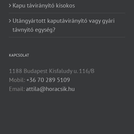
Kapu távirányító kisokos
Utángyártott kaputávirányító vagy gyári
távnyitó egység?
KAPCSOLAT
1188 Budapest Kisfaludy u. 116/B
Mobil:
+36 70 289 5109
Email:
attila@horacsik.hu