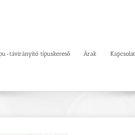
pu-távirányító típuskereső
Árak
Kapcsolat