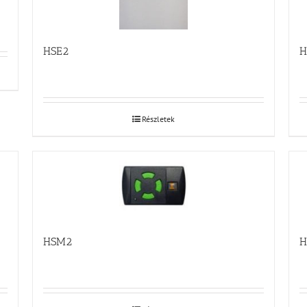
HSE2
H
Részletek
HSM2
H