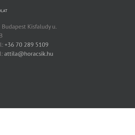
OLAT
 Budapest Kisfaludy u.
B
l:
+36 70 289 5109
l:
attila@horacsik.hu
y
WordPress
|
Theme Fusion