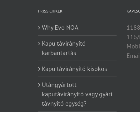
FRISS CIKKEK
KAPCS
Why Evo NOA
1188
116/
Kapu távirányító
Mobi
karbantartás
Emai
Kapu távirányító kisokos
Utángyártott
kaputávirányító vagy gyári
távnyitó egység?
Copyright 2012 - 2017 Avada | All Rights Reserved | Powered b