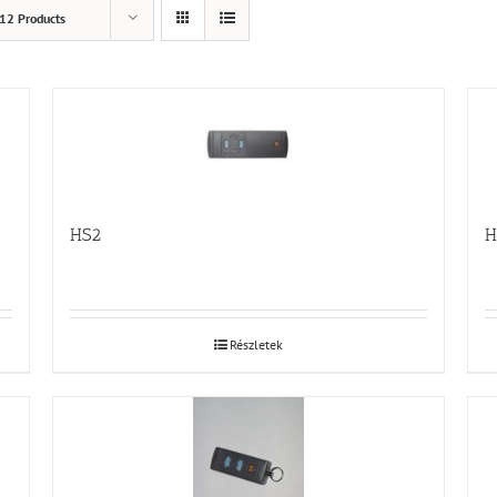
12 Products
HS2
H
Részletek