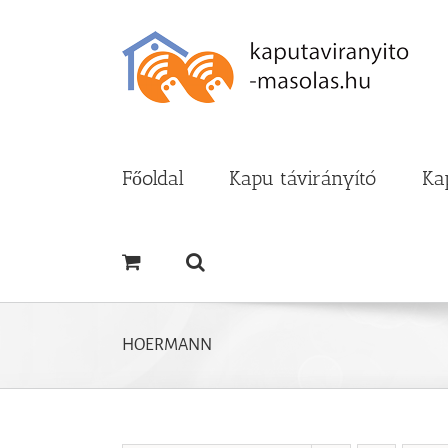
Kihagyás
Főoldal
Kapu távirányító
Ka
HOERMANN