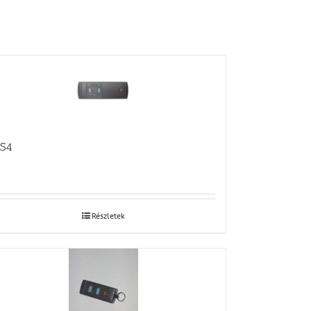
S4
Részletek