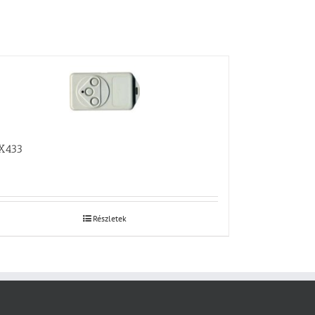
X433
Részletek