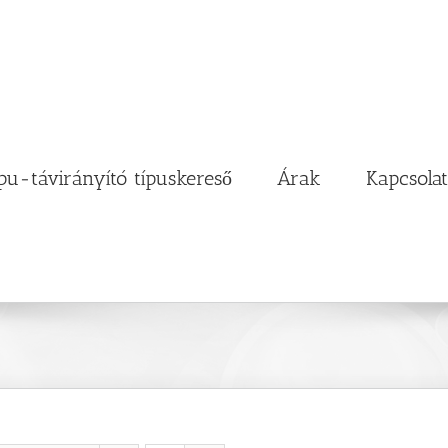
pu-távirányító típuskereső
Árak
Kapcsolat