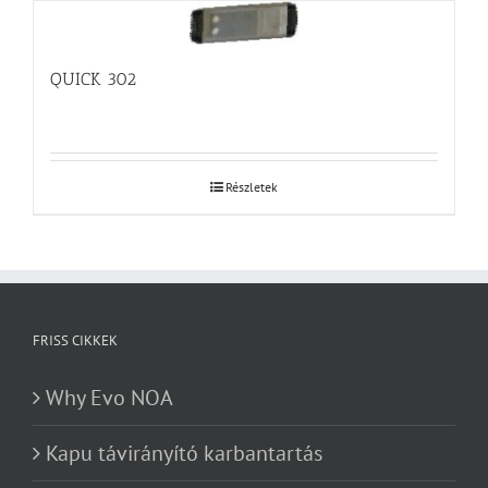
QUICK 302
Részletek
FRISS CIKKEK
Why Evo NOA
Kapu távirányító karbantartás