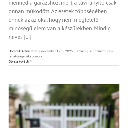
menned a garázshoz, mert a távirányító csak
onnan működött. Az esetek többségében
ennek az az oka, hogy nem megfelelő
minőségű elem van a készülékben. Mindig
neves [...]
Kapu
Horacsik Attila
által
|
november 12th, 2025
|
Egyéb
|
a hozzászólások
távirányító
lehetősége kikapcsolva
karbantartás
Olvass tovább
bejegyzéshez