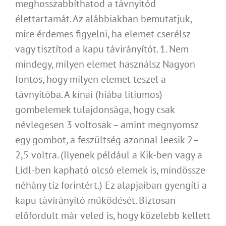
meghosszabbíthatod a távnyitód
élettartamát. Az alábbiakban bemutatjuk,
mire érdemes figyelni, ha elemet cserélsz
vagy tisztítod a kapu távirányítót. 1. Nem
mindegy, milyen elemet használsz Nagyon
fontos, hogy milyen elemet teszel a
távnyitóba. A kínai (hiába lítiumos)
gombelemek tulajdonsága, hogy csak
névlegesen 3 voltosak – amint megnyomsz
egy gombot, a feszültség azonnal leesik 2–
2,5 voltra. (Ilyenek például a Kik-ben vagy a
Lidl-ben kapható olcsó elemek is, mindössze
néhány tíz forintért.) Ez alapjaiban gyengíti a
kapu távirányító működését. Biztosan
előfordult már veled is, hogy közelebb kellett