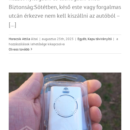
Biztonság:Sötétben, késő este vagy forgalmas
utcán érkezve nem kell kiszállni az autóból –
[...]
Kapu
Horacsik Attila
által
|
augusztus 25th, 2025
|
Egyéb
,
Kapu távirányító
|
a
távirányít
hozzászólások lehetősége kikapcsolva
kisokos
Olvass tovább
bejegyzés