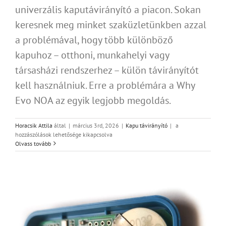
univerzális kaputávirányító a piacon. Sokan
keresnek meg minket szaküzletünkben azzal
a problémával, hogy több különböző
kapuhoz – otthoni, munkahelyi vagy
társasházi rendszerhez – külön távirányítót
kell használniuk. Erre a problémára a Why
Evo NOA az egyik legjobb megoldás.
Why
Horacsik Attila
által
|
március 3rd, 2026
|
Kapu távirányító
|
a
Evo
hozzászólások lehetősége kikapcsolva
NOA
Olvass tovább
bejegyzéshez