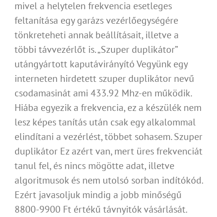
mivel a helytelen frekvencia esetleges
feltanítása egy garázs vezérlőegységére
tönkreteheti annak beállításait, illetve a
többi távvezérlőt is. „Szuper duplikátor”
utángyártott kaputávirányító Vegyünk egy
interneten hirdetett szuper duplikátor nevű
csodamasinát ami 433.92 Mhz-en működik.
Hiába egyezik a frekvencia, ez a készülék nem
lesz képes tanítás után csak egy alkalommal
elindítani a vezérlést, többet sohasem. Szuper
duplikátor Ez azért van, mert üres frekvenciát
tanul fel, és nincs mögötte adat, illetve
algoritmusok és nem utolsó sorban indítókód.
Ezért javasoljuk mindig a jobb minőségű
8800-9900 Ft értékű távnyitók vásárlását.