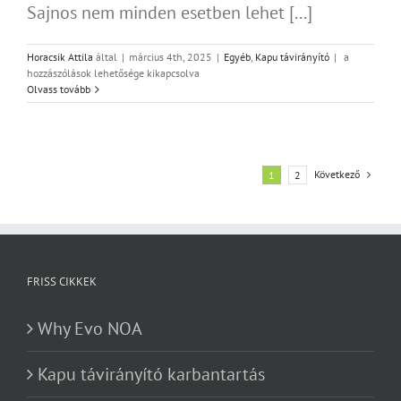
Sajnos nem minden esetben lehet [...]
Utángyártott
Horacsik Attila
által
|
március 4th, 2025
|
Egyéb
,
Kapu távirányító
|
a
kaputávirány
hozzászólások lehetősége kikapcsolva
vagy
Olvass tovább
gyári
távnyitó
egység?
bejegyzéshez
Következő
1
2
FRISS CIKKEK
Why Evo NOA
Kapu távirányító karbantartás