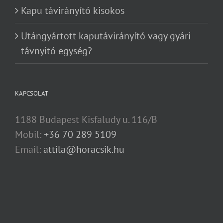
Kapu távirányító kisokos
Utángyártott kaputávirányító vagy gyári
távnyitó egység?
KAPCSOLAT
1188 Budapest Kisfaludy u. 116/B
Mobil:
+36 70 289 5109
Email:
attila@horacsik.hu