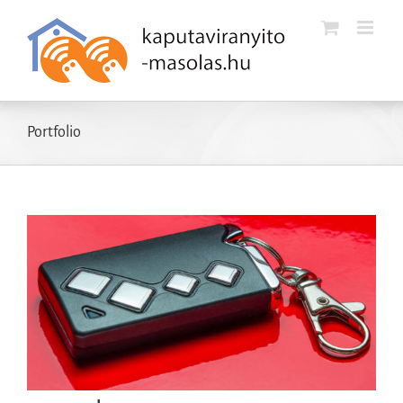
Kihagyás
Portfolio