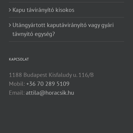
Kapu távirányító kisokos
Utángyártott kaputávirányító vagy gyári
távnyitó egység?
KAPCSOLAT
1188 Budapest Kisfaludy u. 116/B
Mobil:
+36 70 289 5109
Email:
attila@horacsik.hu