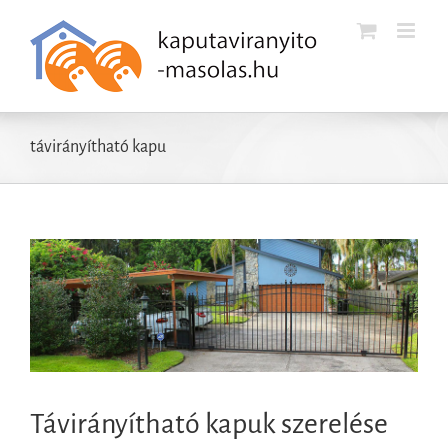
Kihagyás
távirányítható kapu
n
Távirányítható kapuk szerelése