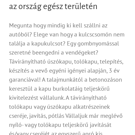
az ország egész területén
Megunta hogy mindig ki kell szállni az
autóból? Elege van hogy a kulcscsomón nem
találja a kapukulcsot? Egy gombnyomással
szeretné beengedni a vendégeket?
Távirányítható úszókapu, tolókapu, telepítés,
készítés a vevő egyéni igényei alapján, 3 év
garanciával! A talajmunkától a betonozáson
keresztül a kapu burkolatáig teljeskörű
kivitelezést vállalunk. A távirányítható
tolókapu vagy úszókapu alkatrészeinek
cseréje, javítás, pótlás Vállaljuk már meglévő
nyíló- vagy tolókapu teljeskörű javítását
és/vagy cseréjét az egyszerű apró kis