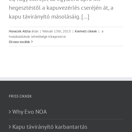
hegesztéstől a kapuvezérlés cseréjén át, a
kapu távirányító másolásáig. […]
Távirányítható
Horacsik Attila
által
|
február 13th, 2015
|
Kiemelt cikkek
|
a
kapuk
hozzászólások lehetősége kikapcsolva
szerelése
Olvass tovább
az
ország
egész
területén
bejegyzéshez
FRISS CIKKEK
Why Evo NOA
Kapu távirányító karbantartás