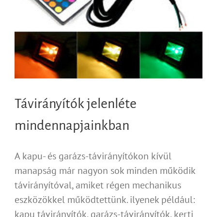
Távirányítók jelenléte
mindennapjainkban
A kapu- és garázs-távirányítókon kívül
manapság már nagyon sok minden működik
távirányítóval, amiket régen mechanikus
eszközökkel működtettünk. ilyenek például:
kapu távirányítók, garázs-távirányítók, kerti