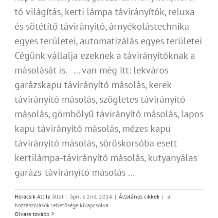
tó világítás, kerti lámpa távirányítók, reluxa
és sötétítő távirányító, árnyékolástechnika
egyes területei, automatizálás egyes területei
Cégünk vállalja ezeknek a távirányítóknak a
másolását is. ... van még itt: lekváros
garázskapu távirányító másolás, kerek
távirányító másolás, szögletes távirányító
másolás, gömbölyű távirányító másolás, lapos
kapu távirányító másolás, mézes kapu
távirányító másolás, söröskorsóba esett
kertilámpa-távirányító másolás, kutyanyálas
garázs-távirányító másolás ...
Távirányítók
Horacsik Attila
által
|
április 2nd, 2014
|
Általános cikkek
|
a
jelenléte
hozzászólások lehetősége kikapcsolva
mindennapjainkban
Olvass tovább