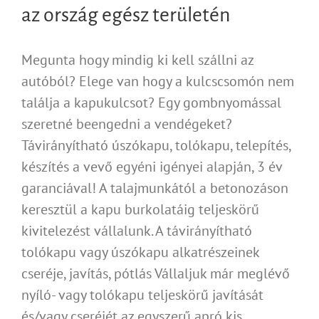
az ország egész területén
Megunta hogy mindig ki kell szállni az
autóból? Elege van hogy a kulcscsomón nem
találja a kapukulcsot? Egy gombnyomással
szeretné beengedni a vendégeket?
Távirányítható úszókapu, tolókapu, telepítés,
készítés a vevő egyéni igényei alapján, 3 év
garanciával! A talajmunkától a betonozáson
keresztül a kapu burkolatáig teljeskörű
kivitelezést vállalunk. A távirányítható
tolókapu vagy úszókapu alkatrészeinek
cseréje, javítás, pótlás Vállaljuk már meglévő
nyíló- vagy tolókapu teljeskörű javítását
és/vagy cseréjét az egyszerű apró kis