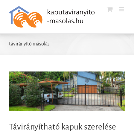
Kihagyás
távirányító másolás
n
Távirányítható kapuk szerelése