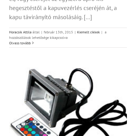
hegesztéstől a kapuvezérlés cseréjén át, a
kapu távirányító másolásáig. […]
Távirányítható
Horacsik Attila
által
|
február 13th, 2015
|
Kiemelt cikkek
|
a
kapuk
hozzászólások lehetősége kikapcsolva
szerelése
Olvass tovább
az
ország
egész
területén
bejegyzéshez