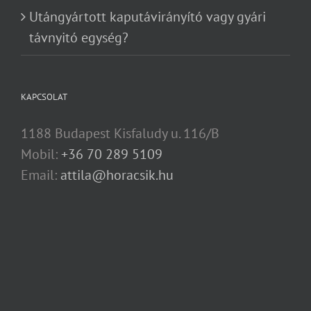
Utángyártott kaputávirányító vagy gyári
távnyitó egység?
KAPCSOLAT
1188 Budapest Kisfaludy u. 116/B
Mobil:
+36 70 289 5109
Email:
attila@horacsik.hu