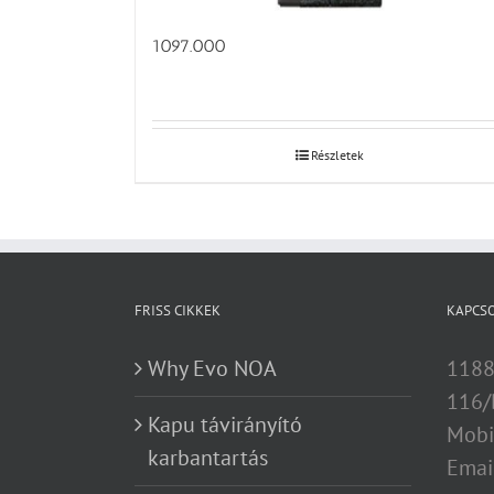
1097.000
Részletek
FRISS CIKKEK
KAPCS
Why Evo NOA
1188
116/
Kapu távirányító
Mobi
karbantartás
Emai