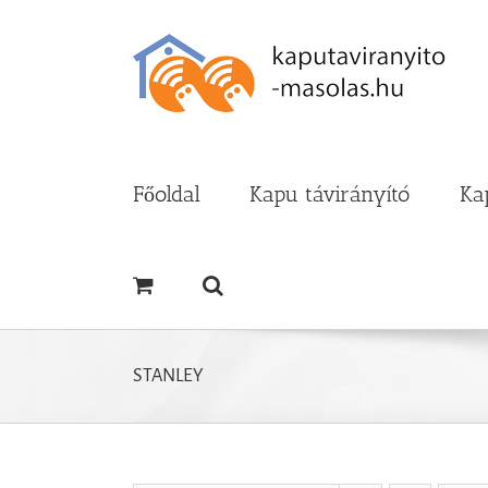
Kihagyás
Főoldal
Kapu távirányító
Ka
STANLEY