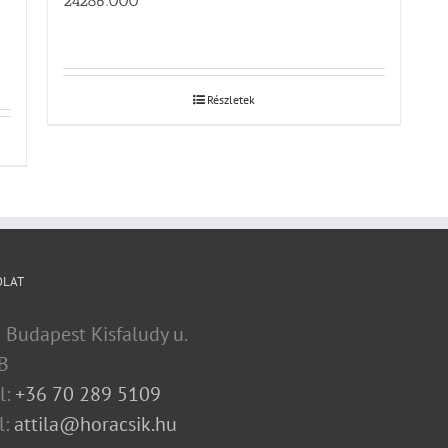
24286.000
Részletek
OLAT
 Budapest Kisfaludy u.
B
l:
+36 70 289 5109
l:
attila@horacsik.hu