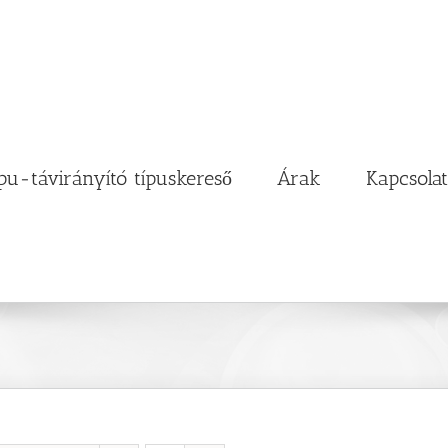
pu-távirányító típuskereső
Árak
Kapcsolat