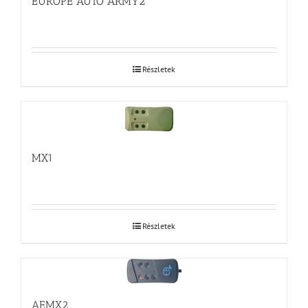
EUROPE AUTO ARMY2
Részletek
MX1
Részletek
AEMX2