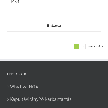
MX4
Részletek
1
2
Következő
FRISS CIKKEK
Why Evo NOA
Kapu távirányító karbantartás