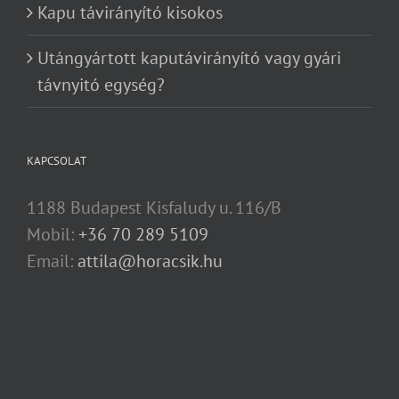
Kapu távirányító kisokos
Utángyártott kaputávirányító vagy gyári
távnyitó egység?
KAPCSOLAT
1188 Budapest Kisfaludy u. 116/B
Mobil:
+36 70 289 5109
Email:
attila@horacsik.hu