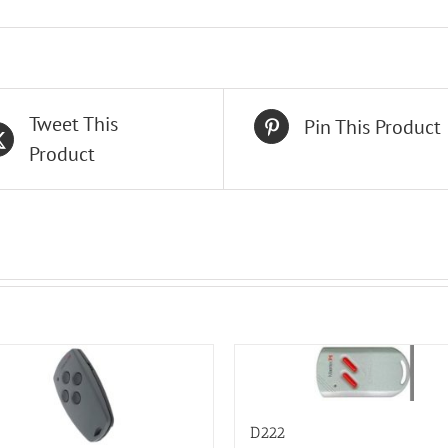
Tweet This
Pin This Product
Product
D222