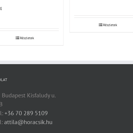
4
Részletek
Részletek
OLAT
 Budapest Kisfaludy u.
B
l:
+36 70 289 5109
l:
attila@horacsik.hu