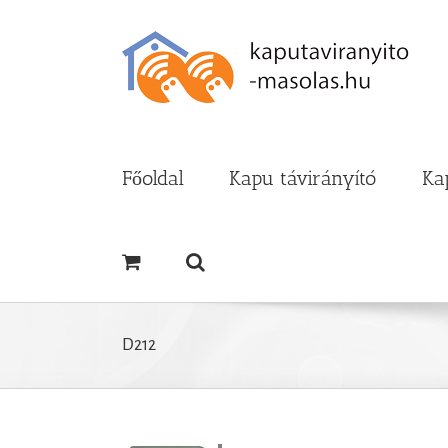
Kihagyás
Főoldal
Kapu távirányító
Ka
D212