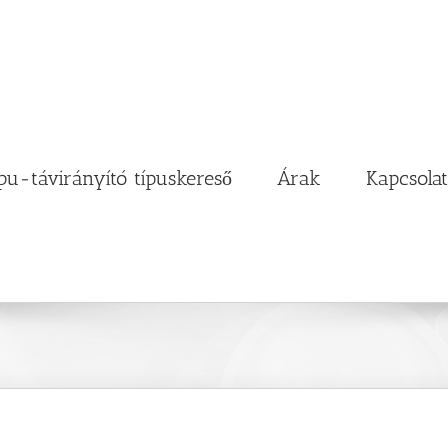
pu-távirányító típuskereső
Árak
Kapcsolat