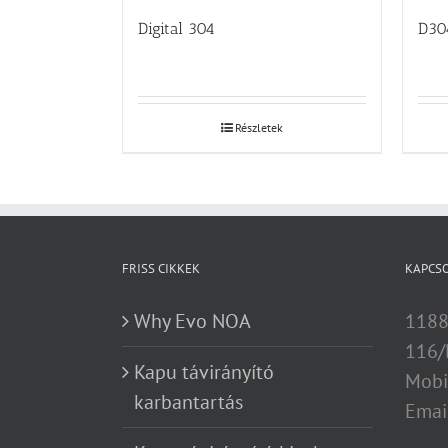
Digital 304
D30
Részletek
FRISS CIKKEK
KAPCS
Why Evo NOA
1188
116/
Kapu távirányító
Mobi
karbantartás
Emai