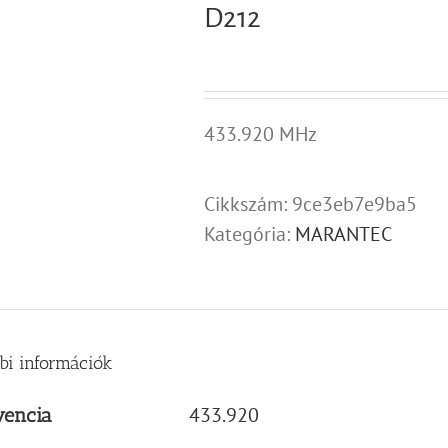
D212
433.920 MHz
Cikkszám:
9ce3eb7e9ba5
Kategória:
MARANTEC
bi információk
433.920
vencia